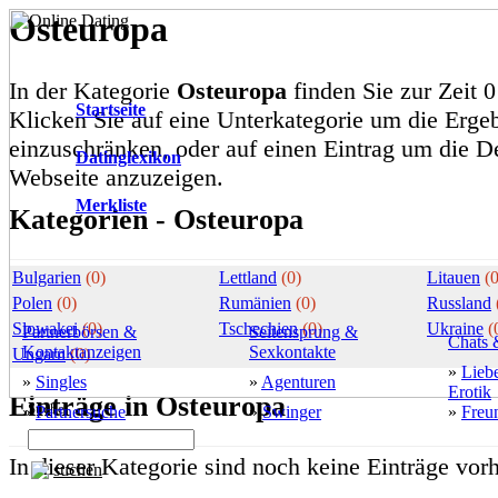
Osteuropa
In der Kategorie
Osteuropa
finden Sie zur Zeit 0
Startseite
Klicken Sie auf eine Unterkategorie um die Ergeb
einzuschränken, oder auf einen Eintrag um die De
Datinglexikon
Webseite anzuzeigen.
Merkliste
Kategorien - Osteuropa
Bulgarien
(0)
Lettland
(0)
Litauen
(0
Polen
(0)
Rumänien
(0)
Russland
Slowakei
(0)
Tschechien
(0)
Ukraine
(
Partnerbörsen &
Seitensprung &
Chats 
Kontaktanzeigen
Sexkontakte
Ungarn
(0)
»
Lieb
»
Singles
»
Agenturen
Erotik
Einträge in Osteuropa
Suche
»
Partnersuche
»
Swinger
»
Freu
In dieser Kategorie sind noch keine Einträge vor
suchen