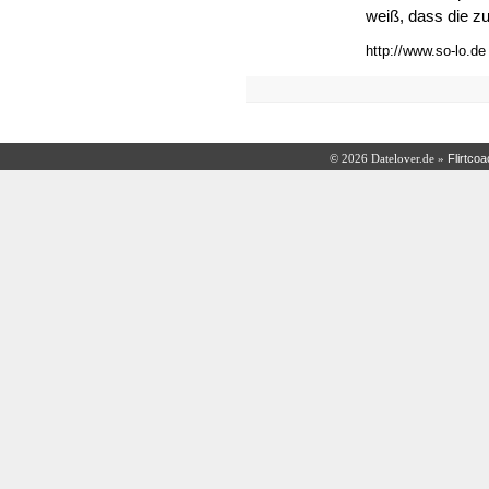
weiß, dass die zuk
http://www.so-lo.de
Flirtco
© 2026 Datelover.de »