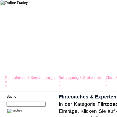
Startseite
Datinglexikon
Merkliste
Partnerbörsen & Kontaktanzeigen
Seitensprung & Sexkontakte
Chats 
»
»
»
Singles
Agenturen
Liebe 
»
»
»
Partnersuche
Swinger
Freun
Flirtcoaches & Experten
Suche
In der Kategorie
Flirtco
Einträge. Klicken Sie auf
suchen