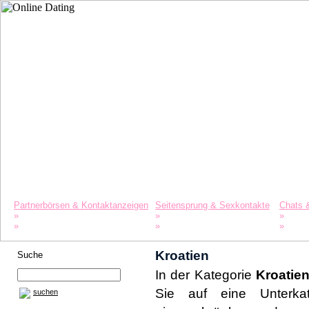
Startseite
Datinglexikon
Merkliste
Partnerbörsen & Kontaktanzeigen
Seitensprung & Sexkontakte
Chats 
»
»
»
Singles
Agenturen
Liebe 
»
»
»
Partnersuche
Swinger
Freun
Kroatien
Suche
In der Kategorie
Kroatie
Sie auf eine Unterka
suchen