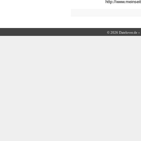
http://www.meinse
© 2026 Datelover.de »