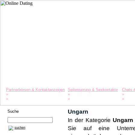
Startseite
Datinglexikon
Merkliste
Partnerbörsen & Kontaktanzeigen
Seitensprung & Sexkontakte
Chats 
»
»
»
Singles
Agenturen
Liebe 
»
»
»
Partnersuche
Swinger
Freun
Ungarn
Suche
In der Kategorie
Ungarn
Sie auf eine Unterr
suchen