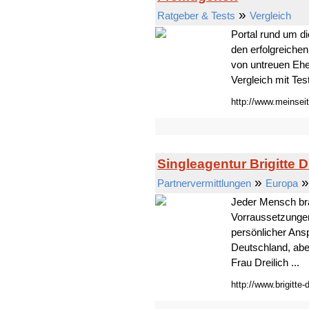
»
Ratgeber & Tests
Vergleich
Portal rund um d
den erfolgreiche
von untreuen Eh
Vergleich mit Tes
http://www.meinse
Singleagentur Brigitte D
»
Partnervermittlungen
Europa
Jeder Mensch bra
Vorraussetzungen s
persönlicher Ans
Deutschland, aber
Frau Dreilich ...
http://www.brigitte-d