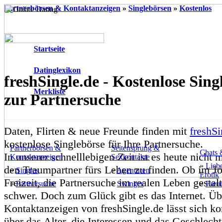
Partnerbörsen & Kontaktanzeigen
»
Singlebörsen
»
Kostenlos
Startseite
Datinglexikon
freshSingle.de - Kostenlose Sing
Merkliste
zur Partnersuche
Daten, Flirten & neue Freunde finden mit
freshSi
kostenlose Singlebörse für Ihre Partnersuche.
Partnerbörsen &
Seitensprung &
Chats 
In unserer schnelllebigen Zeit ist es heute nicht 
Kontaktanzeigen
Sexkontakte
»
Lieb
den Traumpartner fürs Leben zu finden. Ob im Jo
»
Singles
»
Agenturen
Erotik
Freizeit, die Partnersuche im realen Leben gestalt
»
Partnersuche
»
Swinger
»
Freu
schwer. Doch zum Glück gibt es das Internet. Üb
Kontaktanzeigen von freshSingle.de lässt sich k
über das Alter, die Interessen und das Geschlech