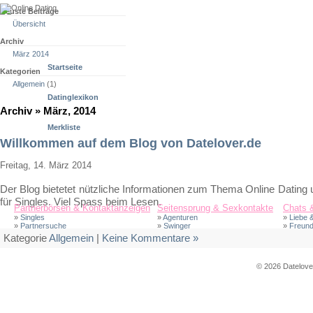
Neuste Beiträge
Übersicht
Archiv
März 2014
Startseite
Kategorien
Allgemein
(1)
Datinglexikon
Archiv » März, 2014
Merkliste
Willkommen auf dem Blog von Datelover.de
Freitag, 14. März 2014
Der Blog bietetet nützliche Informationen zum Thema Online Dating
für Singles. Viel Spass beim Lesen.
Partnerbörsen & Kontaktanzeigen
Seitensprung & Sexkontakte
Chats 
»
Singles
»
Agenturen
»
Liebe &
»
Partnersuche
»
Swinger
»
Freund
Kategorie
Allgemein
|
Keine Kommentare »
© 2026 Datelover