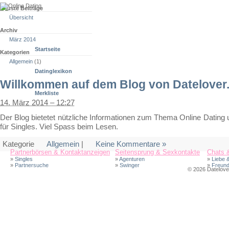
Neuste Beiträge
Übersicht
Archiv
März 2014
Startseite
Kategorien
Allgemein
(1)
Datinglexikon
Willkommen auf dem Blog von Datelover
Merkliste
14. März 2014 – 12:27
Der Blog bietetet nützliche Informationen zum Thema Online Dating
für Singles. Viel Spass beim Lesen.
Kategorie
Allgemein
|
Keine Kommentare »
Partnerbörsen & Kontaktanzeigen
Seitensprung & Sexkontakte
Chats 
»
Singles
»
Agenturen
»
Liebe &
»
Partnersuche
»
Swinger
»
Freund
© 2026 Datelover