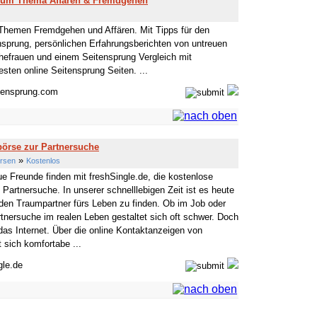
 zum Thema Affären & Fremdgehen
 Themen Fremdgehen und Affären. Mit Tipps für den
nsprung, persönlichen Erfahrungsberichten von untreuen
efrauen und einem Seitensprung Vergleich mit
esten online Seitensprung Seiten. ...
itensprung.com
börse zur Partnersuche
»
örsen
Kostenlos
ue Freunde finden mit freshSingle.de, die kostenlose
e Partnersuche. In unserer schnelllebigen Zeit ist es heute
 den Traumpartner fürs Leben zu finden. Ob im Job oder
artnersuche im realen Leben gestaltet sich oft schwer. Doch
das Internet. Über die online Kontaktanzeigen von
t sich komfortabe ...
gle.de