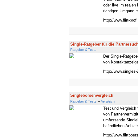
oder live im realen
richtigen Umgang m
http://www.flirt-prof
Single-Ratgeber für die Partnersuc
Ratgeber & Tests
Der Single-Ratgeber
von Kontaktanzeigen
http://www.singles-
Singlebörsenvergleich
»
Ratgeber & Tests
Vergleich
Test und Vergleich 
von Partnervermitt
umfassende Singleb
befindlichen Anbieter
http://www.flirtboer