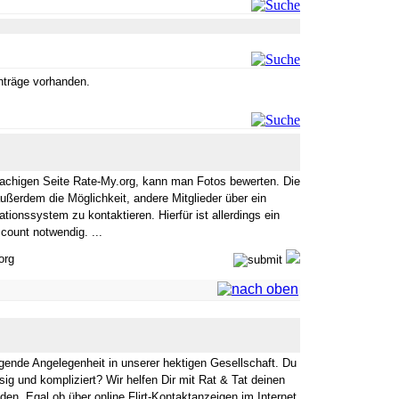
inträge vorhanden.
rachigen Seite Rate-My.org, kann man Fotos bewerten. Die
ußerdem die Möglichkeit, andere Mitglieder über ein
ionssystem zu kontaktieren. Hierfür ist allerdings ein
ccount notwendig. ...
org
regende Angelegenheit in unserer hektigen Gesellschaft. Du
ssig und kompliziert? Wir helfen Dir mit Rat & Tat deinen
den. Egal ob über online Flirt-Kontaktanzeigen im Internet