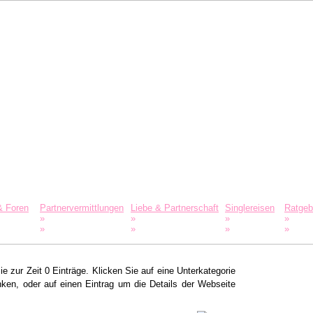
& Foren
Partnervermittlungen
Liebe & Partnerschaft
Singlereisen
Ratgeb
»
»
»
»
& Erotik
Osteuropa
Sexualität
Spanien
Vergle
»
»
»
»
dschaft
Karibik
Briefe & Gedichte
Kroatien
Flirtc
ie zur Zeit 0 Einträge. Klicken Sie auf eine Unterkategorie
ken, oder auf einen Eintrag um die Details der Webseite