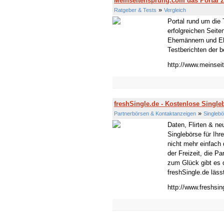
Meinseitensprung.com das Portal
»
Ratgeber & Tests
Vergleich
Portal rund um die
erfolgreichen Seite
Ehemännern und Eh
Testberichten der b
http://www.meinse
freshSingle.de - Kostenlose Single
»
Partnerbörsen & Kontaktanzeigen
Singleb
Daten, Flirten & ne
Singlebörse für Ihr
nicht mehr einfach
der Freizeit, die P
zum Glück gibt es 
freshSingle.de läss
http://www.freshsin