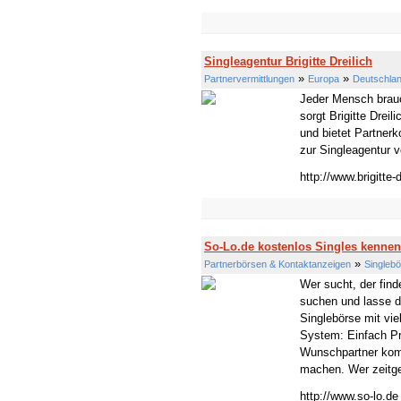
Singleagentur Brigitte Dreilich
»
»
Partnervermittlungen
Europa
Deutschla
Jeder Mensch brauc
sorgt Brigitte Dreil
und bietet Partnerk
zur Singleagentur vo
http://www.brigitte-d
So-Lo.de kostenlos Singles kennen
»
Partnerbörsen & Kontaktanzeigen
Singleb
Wer sucht, der find
suchen und lasse di
Singlebörse mit vi
System: Einfach Pr
Wunschpartner komm
machen. Wer zeitge
http://www.so-lo.de