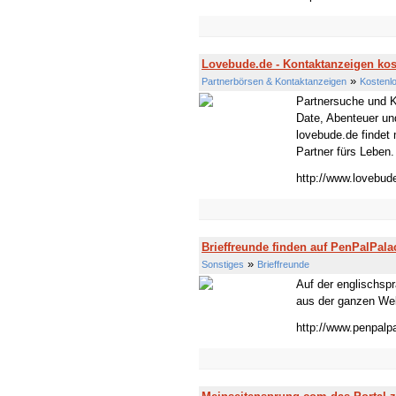
Lovebude.de - Kontaktanzeigen kos
»
Partnerbörsen & Kontaktanzeigen
Kostenlo
Partnersuche und Ko
Date, Abenteuer un
lovebude.de findet 
Partner fürs Leben. 
http://www.lovebud
Brieffreunde finden auf PenPalPal
»
Sonstiges
Brieffreunde
Auf der englischsp
aus der ganzen Welt
http://www.penpalp