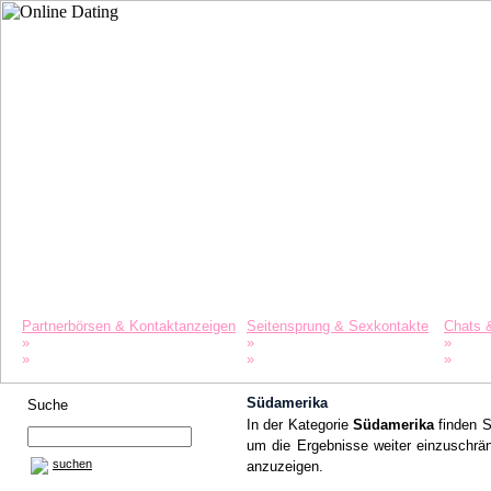
Startseite
Datinglexikon
Merkliste
Partnerbörsen & Kontaktanzeigen
Seitensprung & Sexkontakte
Chats 
»
»
»
Singles
Agenturen
Liebe 
»
»
»
Partnersuche
Swinger
Freun
Südamerika
Suche
In der Kategorie
Südamerika
finden S
um die Ergebnisse weiter einzuschrän
suchen
anzuzeigen.